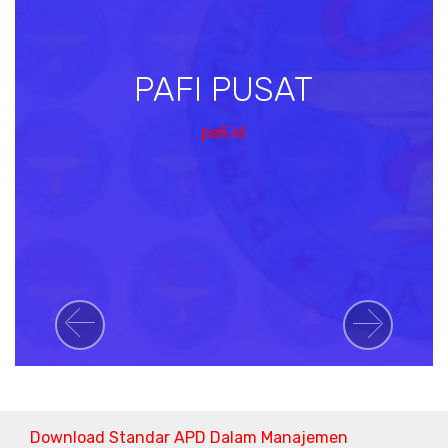
PAFI PUSAT
pafi.id
Previous
Next
Download Standar APD Dalam Manajemen